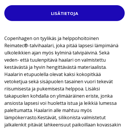
LISÄTIETOJA
Copenhagen on tyylikäs ja helppohoitoinen
Reimatec®-talvihaalari, joka pitää lapsesi lämpimänä
ulkoleikkien ajan myös kylminä talvipäivinä. Sekä
veden- että tuulenpitävä haalari on valmistettu
kestävästä ja hyvin hengittävästä materiaalista.
Haalarin etupuolella olevat kaksi kokopitkää
vetoketjua sekä sisäpuolen tasainen vuori tekevät
riisumisesta ja pukemisesta helppoa. Lisäksi
takapuolen kohdalla on ylimääräinen eriste, jonka
ansiosta lapsesi voi huoletta istua ja leikkiä lumessa
paleltumatta. Haalarin alle mahtuu myös
lämpökerrasto.Kestävät, silikonista valmistetut
jalkalenkit pitävät lahkeensuut paikoillaan kovassakin