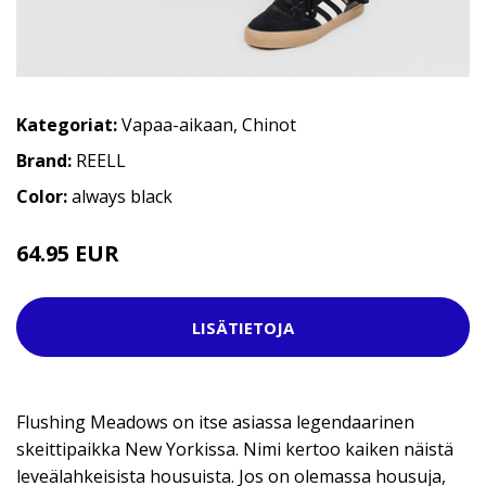
Kategoriat:
Vapaa-aikaan
,
Chinot
Brand:
REELL
Color:
always black
64.95 EUR
79.95 EUR
LISÄTIETOJA
Flushing Meadows on itse asiassa legendaarinen
skeittipaikka New Yorkissa. Nimi kertoo kaiken näistä
leveälahkeisista housuista. Jos on olemassa housuja,