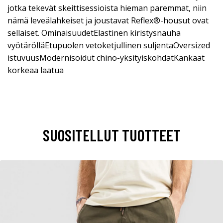
jotka tekevät skeittisessioista hieman paremmat, niin
nämä leveälahkeiset ja joustavat Reflex®-housut ovat
sellaiset. OminaisuudetElastinen kiristysnauha
vyötärölläEtupuolen vetoketjullinen suljentaOversized
istuvuusModernisoidut chino-yksityiskohdatKankaat
korkeaa laatua
SUOSITELLUT TUOTTEET