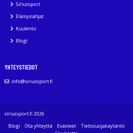
Siriussport
Elämyslahjat
Kuulento
Blogi
YHTEYSTIEDOT
info@siriussport.fi
siriussport.fi 2026
Blogi
Ota yhteyttä
Evästeet
Tietosuojakäytäntö