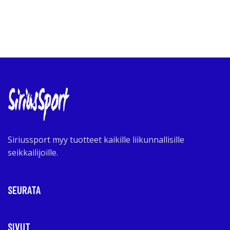
Siriussport myy tuotteet kaikille liikunnallisille
seikkailijoille.
SEURATA
SIVUT