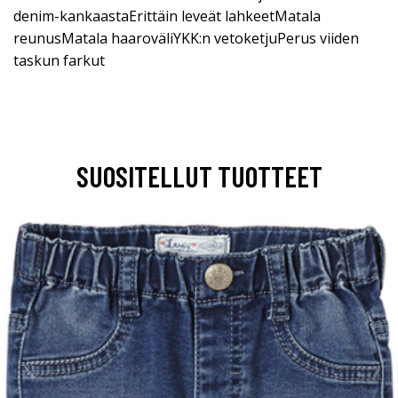
denim-kankaastaErittäin leveät lahkeetMatala
reunusMatala haaroväliYKK:n vetoketjuPerus viiden
taskun farkut
SUOSITELLUT TUOTTEET