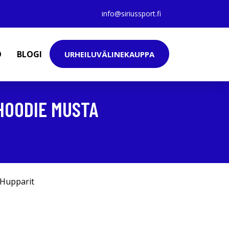
info@siriussport.fi
O
BLOGI
URHEILUVÄLINEKAUPPA
HOODIE MUSTA
Hupparit