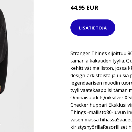
44.95 EUR
69.95 EUR
LISÄTIETOJA
Stranger Things sijoittuu 80
tämän aikakauden tyyliä. Qui
kehittivät malliston, jossa 
design-arkistoista ja uusia
legendaarisen muodin tuore
tyyli vaatekaappiisi tämän m
OminaisuudetQuiksilver X S
Checker huppari Eksklusiivi
Things -mallisto80-luvun i
vasemmassa hihassaSäädet
kiristysnyörilläResorilliset