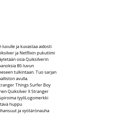
-luvulle ja kuvastaa aidosti
ksilver ja Netflixin pukutiimi
käytetään osia Quiksilverin
 panoksia 80-luvun
eseen tulkintaan. Tuo sarjan
alliston avulla.
tranger Things Surfer Boy
nen Quiksilver X Stranger
nspiroima tyyliLogomerkki
tävä huppu
 hihansuut ja vyötärönauha