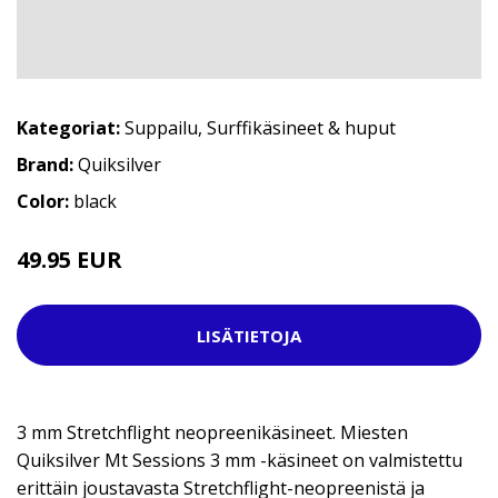
Kategoriat:
Suppailu
,
Surffikäsineet & huput
Brand:
Quiksilver
Color:
black
49.95 EUR
69.95 EUR
LISÄTIETOJA
3 mm Stretchflight neopreenikäsineet. Miesten
Quiksilver Mt Sessions 3 mm -käsineet on valmistettu
erittäin joustavasta Stretchflight-neopreenistä ja