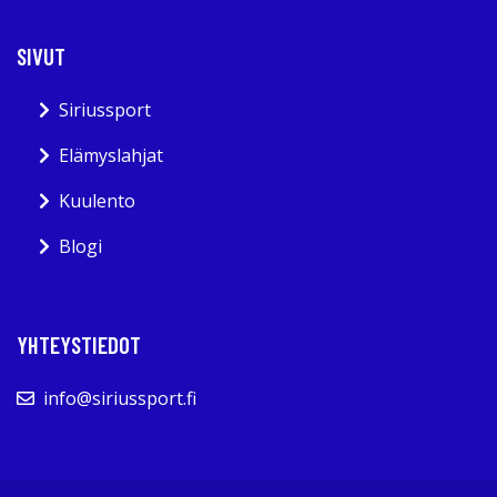
SIVUT
Siriussport
Elämyslahjat
Kuulento
Blogi
YHTEYSTIEDOT
info@siriussport.fi