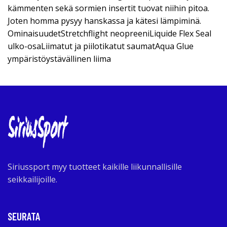
kämmenten sekä sormien insertit tuovat niihin pitoa.
Joten homma pysyy hanskassa ja kätesi lämpiminä.
OminaisuudetStretchflight neopreeniLiquide Flex Seal
ulko-osaLiimatut ja piilotikatut saumatAqua Glue
ympäristöystävällinen liima
Siriussport myy tuotteet kaikille liikunnallisille
seikkailijoille.
SEURATA