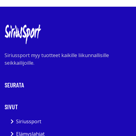
Siriussport myy tuotteet kaikille liikunnallisille
seikkailijoille.
SEURATA
SIVUT
Siriussport
Elämyslahjat