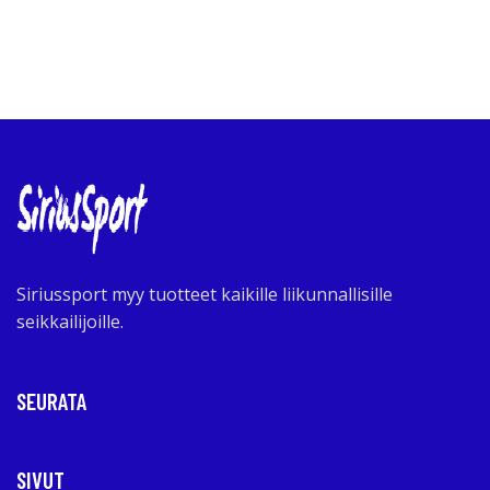
Siriussport myy tuotteet kaikille liikunnallisille
seikkailijoille.
SEURATA
SIVUT