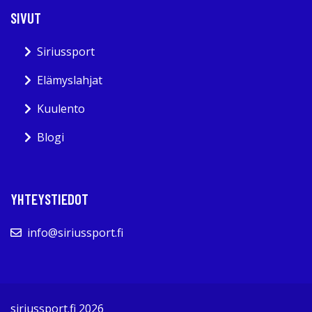
SIVUT
Siriussport
Elämyslahjat
Kuulento
Blogi
YHTEYSTIEDOT
info@siriussport.fi
siriussport.fi 2026