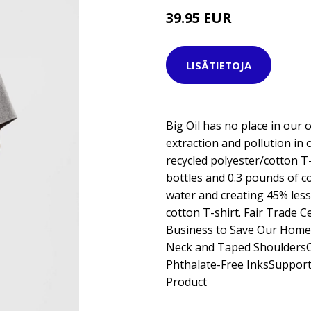
39.95 EUR
LISÄTIETOJA
Big Oil has no place in our
extraction and pollution in
recycled polyester/cotton T-
bottles and 0.3 pounds of c
water and creating 45% les
cotton T-shirt. Fair Trade C
Business to Save Our Home
Neck and Taped ShouldersO
Phthalate-Free InksSuppor
Product