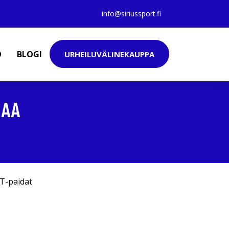
info@siriussport.fi
O
BLOGI
URHEILUVÄLINEKAUPPA
MAA
T-paidat