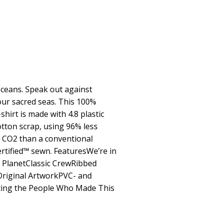
 oceans. Speak out against
 our sacred seas. This 100%
shirt is made with 4.8 plastic
otton scrap, using 96% less
s CO2 than a conventional
ertified™ sewn. FeaturesWe’re in
 PlanetClassic CrewRibbed
riginal ArtworkPVC- and
ting the People Who Made This