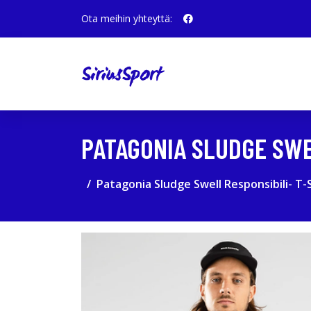
Ota meihin yhteyttä:
PATAGONIA SLUDGE SWE
Patagonia Sludge Swell Responsibili- T-