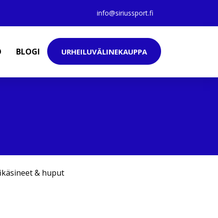
info@siriussport.fi
O
BLOGI
URHEILUVÄLINEKAUPPA
fikäsineet & huput