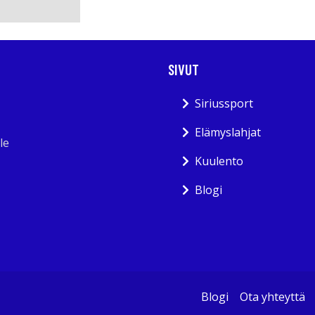
SIVUT
Siriussport
Elämyslahjat
le
Kuulento
Blogi
Blogi
Ota yhteyttä