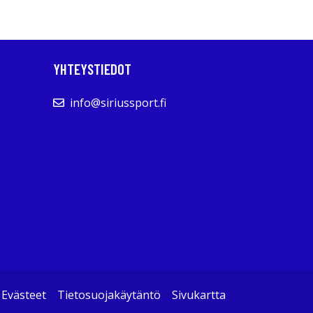
YHTEYSTIEDOT
info@siriussport.fi
Evästeet
Tietosuojakäytäntö
Sivukartta