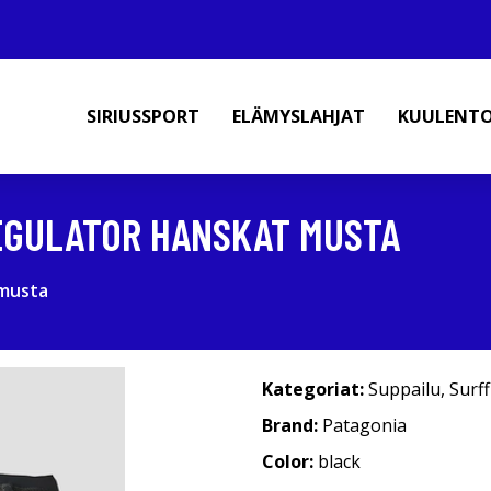
SIRIUSSPORT
ELÄMYSLAHJAT
KUULENT
REGULATOR HANSKAT MUSTA
 musta
Kategoriat:
Suppailu
,
Surf
Brand:
Patagonia
Color:
black