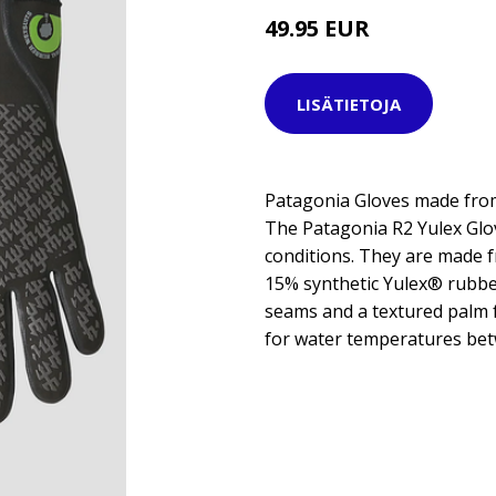
49.95 EUR
79.95 EUR
LISÄTIETOJA
Patagonia Gloves made from
The Patagonia R2 Yulex Glov
conditions. They are made 
15% synthetic Yulex® rubber
seams and a textured palm f
for water temperatures bet