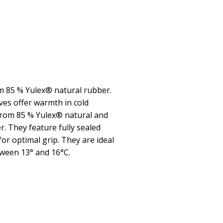
 85 % Yulex® natural rubber.
es offer warmth in cold
from 85 % Yulex® natural and
. They feature fully sealed
or optimal grip. They are ideal
ween 13° and 16°C.