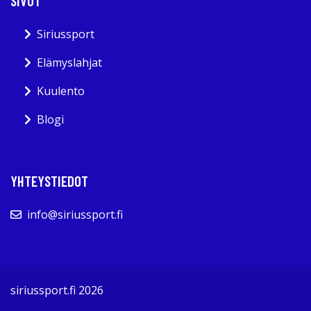
SIVUT
Siriussport
Elämyslahjat
Kuulento
Blogi
YHTEYSTIEDOT
info@siriussport.fi
siriussport.fi 2026