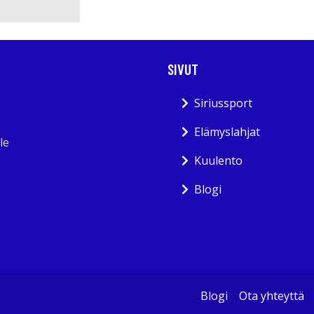
SIVUT
Siriussport
Elämyslahjat
le
Kuulento
Blogi
Blogi
Ota yhteyttä