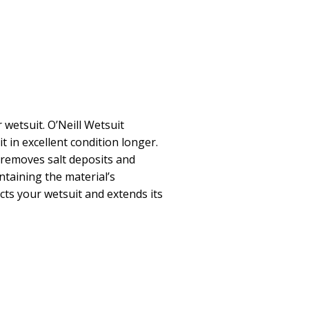
 wetsuit. O’Neill Wetsuit
in excellent condition longer.
 removes salt deposits and
taining the material’s
ects your wetsuit and extends its