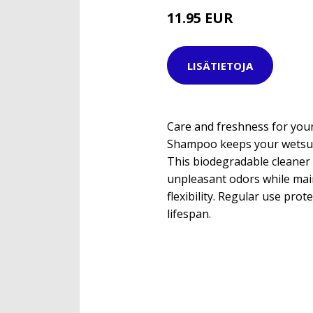
11.95 EUR
LISÄTIETOJA
Care and freshness for your
Shampoo keeps your wetsuit 
This biodegradable cleaner
unpleasant odors while main
flexibility. Regular use prot
lifespan.