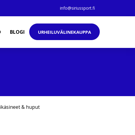
info@siriussport.fi
O
BLOGI
URHEILUVÄLINEKAUPPA
fikäsineet & huput