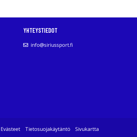
YHTEYSTIEDOT
info@siriussport.fi
Evästeet
Tietosuojakäytäntö
Sivukartta