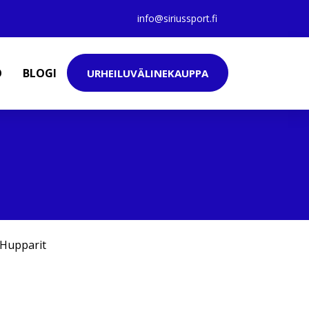
info@siriussport.fi
O
BLOGI
URHEILUVÄLINEKAUPPA
Hupparit