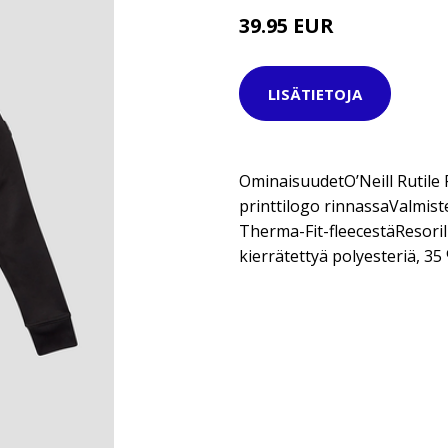
39.95 EUR
LISÄTIETOJA
OminaisuudetO’Neill Rutile 
printtilogo rinnassaValmist
Therma-Fit-fleecestäResori
kierrätettyä polyesteriä, 35