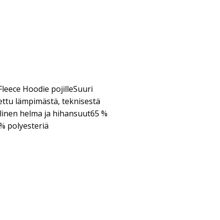
Fleece Hoodie pojilleSuuri
ettu lämpimästä, teknisestä
llinen helma ja hihansuut65 %
 % polyesteriä