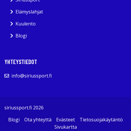
Elämyslahjat
Kuulento
Blogi
YHTEYSTIEDOT
info@siriussport.fi
siriussport.fi 2026
Blogi
Ota yhteyttä
Evästeet
Tietosuojakäytäntö
Sivukartta