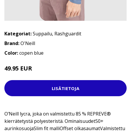
Kategoriat:
Suppailu
,
Rashguardit
Brand:
O'Neill
Color:
copen blue
49.95 EUR
LISÄTIETOJA
O’Neill lycra, joka on valmistettu 85 % REPREVE®
kierrätetystä polyesteristä. Ominaisuudet50+
aurinkosuojaSlim fit malliOffset olkasaumatValmistettu