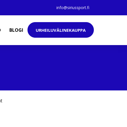
info@siriussport.fi
O
BLOGI
URHEILUVÄLINEKAUPPA
at