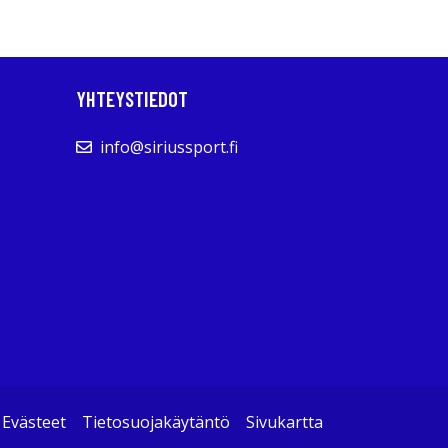
YHTEYSTIEDOT
info@siriussport.fi
Evästeet
Tietosuojakäytäntö
Sivukartta