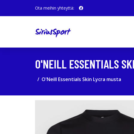
Ota meihin yhteyttä:
O'NEILL ESSENTIALS SK
O'Neill Essentials Skin Lycra musta