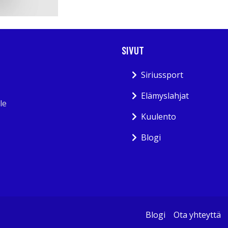
SIVUT
Siriussport
Elämyslahjat
le
Kuulento
Blogi
Blogi
Ota yhteyttä