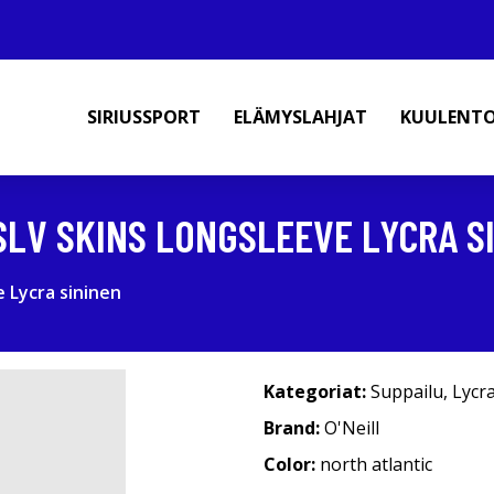
SIRIUSSPORT
ELÄMYSLAHJAT
KUULENT
SLV SKINS LONGSLEEVE LYCRA S
e Lycra sininen
Kategoriat:
Suppailu
,
Lycr
Brand:
O'Neill
Color:
north atlantic