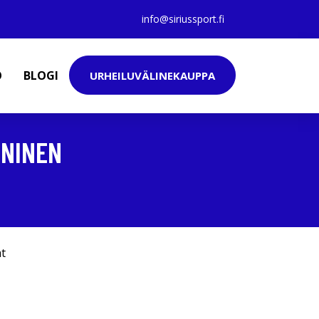
info@siriussport.fi
O
BLOGI
URHEILUVÄLINEKAUPPA
ININEN
at