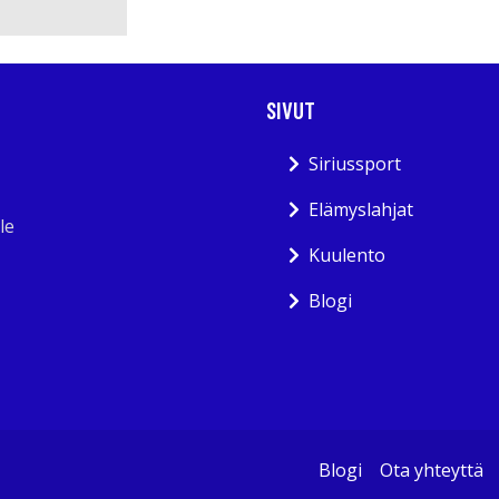
SIVUT
Siriussport
Elämyslahjat
le
Kuulento
Blogi
Blogi
Ota yhteyttä