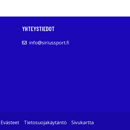
YHTEYSTIEDOT
info@siriussport.fi
Evästeet
Tietosuojakäytäntö
Sivukartta