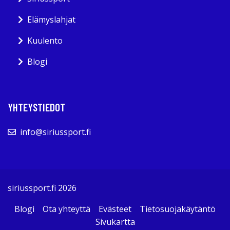
Elämyslahjat
Kuulento
Blogi
YHTEYSTIEDOT
info@siriussport.fi
siriussport.fi 2026
Blogi
Ota yhteyttä
Evästeet
Tietosuojakäytäntö
Sivukartta