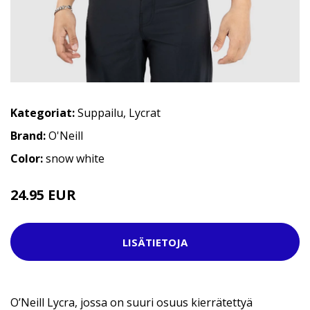
Kategoriat:
Suppailu
,
Lycrat
Brand:
O'Neill
Color:
snow white
24.95 EUR
44.95 EUR
LISÄTIETOJA
O’Neill Lycra, jossa on suuri osuus kierrätettyä