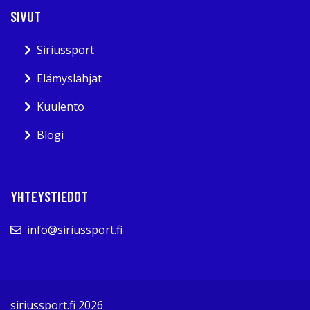
SIVUT
Siriussport
Elämyslahjat
Kuulento
Blogi
YHTEYSTIEDOT
info@siriussport.fi
siriussport.fi 2026