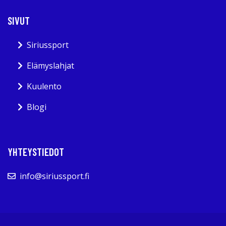
SIVUT
Siriussport
Elämyslahjat
Kuulento
Blogi
YHTEYSTIEDOT
info@siriussport.fi