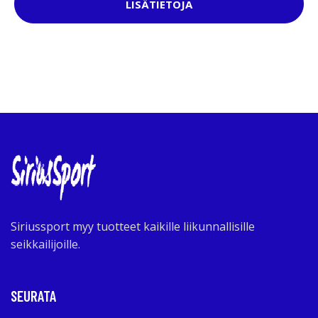
LISÄTIETOJA
Siriussport myy tuotteet kaikille liikunnallisille
seikkailijoille.
SEURATA