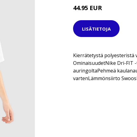
44.95 EUR
51.95 EUR
LISÄTIETOJA
Kierrätetystä polyesteristä 
OminaisuudetNike Dri-FIT 
auringoltaPehmeä kaulana
vartenLämmönsiirto Swoos