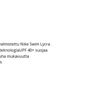
valmistettu Nike Swim Lycra .
-teknologiaUPF 40+ suojaa
uha mukavuutta
h