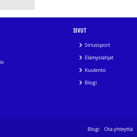
SIVUT
Siriussport
Elämyslahjat
le
Kuulento
Blogi
Blogi
Ota yhteyttä