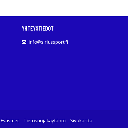
YHTEYSTIEDOT
info@siriussport.fi
Evästeet
Tietosuojakäytäntö
Sivukartta