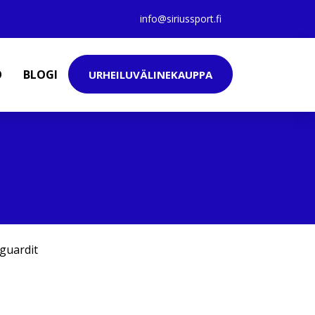
info@siriussport.fi
O
BLOGI
URHEILUVÄLINEKAUPPA
guardit