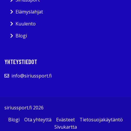
Elämyslahjat
Kuulento
Blogi
YHTEYSTIEDOT
info@siriussport.fi
siriussport.fi 2026
Blogi
Ota yhteyttä
Evästeet
Tietosuojakäytäntö
Sivukartta