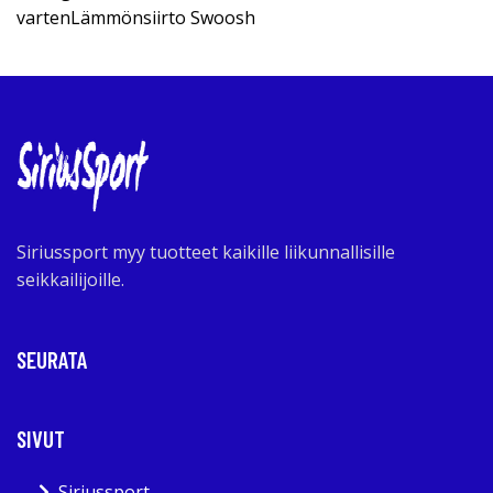
vartenLämmönsiirto Swoosh
Siriussport myy tuotteet kaikille liikunnallisille
seikkailijoille.
SEURATA
SIVUT
Siriussport