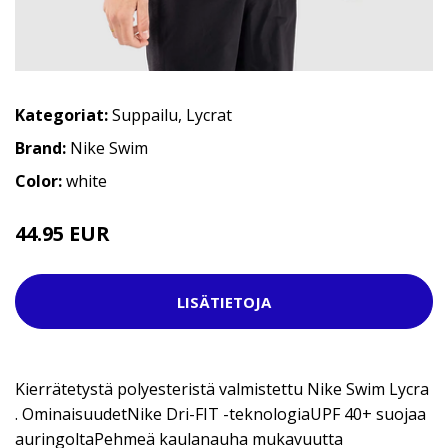
Kategoriat:
Suppailu
,
Lycrat
Brand:
Nike Swim
Color:
white
44.95 EUR
51.95 EUR
LISÄTIETOJA
Kierrätetystä polyesteristä valmistettu Nike Swim Lycra
. OminaisuudetNike Dri-FIT -teknologiaUPF 40+ suojaa
auringoltaPehmeä kaulanauha mukavuutta