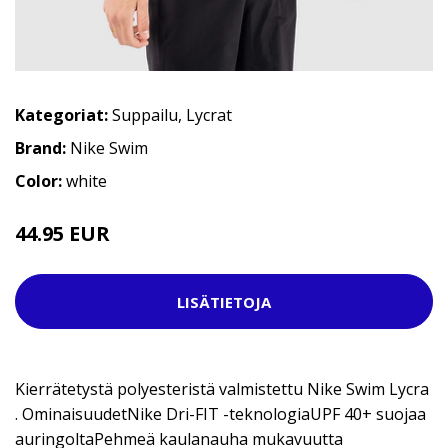
Kategoriat:
Suppailu
,
Lycrat
Brand:
Nike Swim
Color:
white
44.95 EUR
51.95 EUR
LISÄTIETOJA
Kierrätetystä polyesteristä valmistettu Nike Swim Lycra
. OminaisuudetNike Dri-FIT -teknologiaUPF 40+ suojaa
auringoltaPehmeä kaulanauha mukavuutta