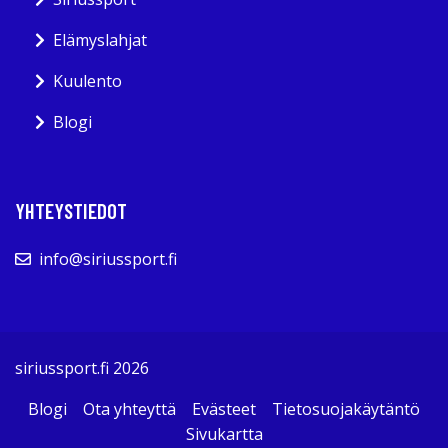
Elämyslahjat
Kuulento
Blogi
YHTEYSTIEDOT
info@siriussport.fi
siriussport.fi 2026
Blogi
Ota yhteyttä
Evästeet
Tietosuojakäytäntö
Sivukartta