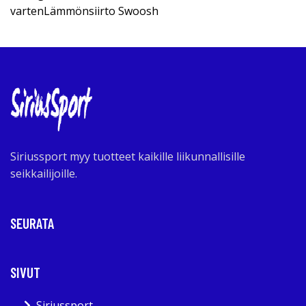
vartenLämmönsiirto Swoosh
Siriussport myy tuotteet kaikille liikunnallisille
seikkailijoille.
SEURATA
SIVUT
Siriussport