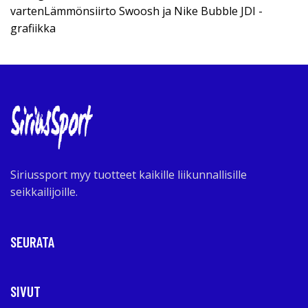
vartenLämmönsiirto Swoosh ja Nike Bubble JDI -
grafiikka
Siriussport myy tuotteet kaikille liikunnallisille
seikkailijoille.
SEURATA
SIVUT