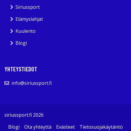
Siriussport
Elämyslahjat
Kuulento
Blogi
YHTEYSTIEDOT
info@siriussport.fi
siriussport.fi 2026
Blogi
Ota yhteyttä
Evästeet
Tietosuojakäytäntö