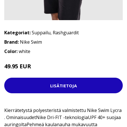
Kategoriat:
Suppailu
,
Rashguardit
Brand:
Nike Swim
Color:
white
49.95 EUR
53.95 EUR
LISÄTIETOJA
Kierrätetystä polyesteristä valmistettu Nike Swim Lycra
. OminaisuudetNike Dri-FIT -teknologiaUPF 40+ suojaa
auringoltaPehmeä kaulanauha mukavuutta