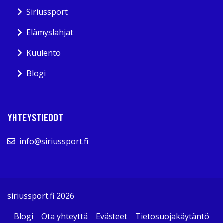
Siriussport
Elämyslahjat
Kuulento
Blogi
YHTEYSTIEDOT
info@siriussport.fi
siriussport.fi 2026
Blogi
Ota yhteyttä
Evästeet
Tietosuojakäytäntö