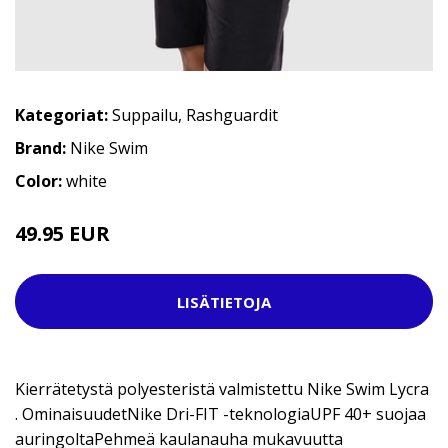
Kategoriat:
Suppailu
,
Rashguardit
Brand:
Nike Swim
Color:
white
49.95 EUR
53.95 EUR
LISÄTIETOJA
Kierrätetystä polyesteristä valmistettu Nike Swim Lycra
. OminaisuudetNike Dri-FIT -teknologiaUPF 40+ suojaa
auringoltaPehmeä kaulanauha mukavuutta