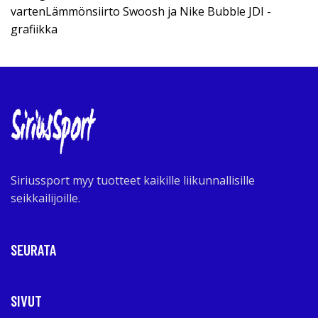
vartenLämmönsiirto Swoosh ja Nike Bubble JDI -
grafiikka
Siriussport myy tuotteet kaikille liikunnallisille
seikkailijoille.
SEURATA
SIVUT