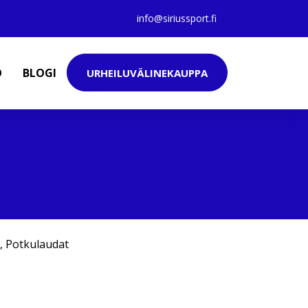
info@siriussport.fi
O
BLOGI
URHEILUVÄLINEKAUPPA
,
Potkulaudat