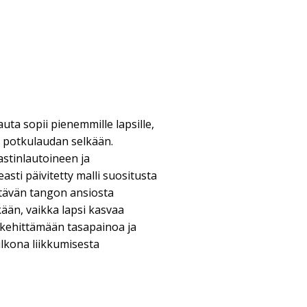
uta sopii pienemmille lapsille,
 potkulaudan selkään.
stinlautoineen ja
sti päivitetty malli suositusta
tävän tangon ansiosta
kään, vaikka lapsi kasvaa
 kehittämään tasapainoa ja
ulkona liikkumisesta