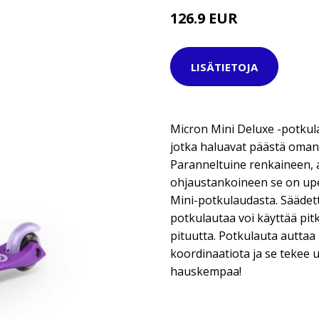
126.9 EUR
LISÄTIETOJA
Micron Mini Deluxe -potkula
jotka haluavat päästä oman
Paranneltuine renkaineen, a
ohjaustankoineen se on upea
Mini-potkulaudasta. Säädet
potkulautaa voi käyttää pit
pituutta. Potkulauta auttaa
koordinaatiota ja se tekee 
hauskempaa!