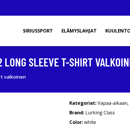
SIRIUSSPORT
ELÄMYSLAHJAT
KUULENT
2 LONG SLEEVE T-SHIRT VALKOI
rt valkoinen
Kategoriat:
Vapaa-aikaan
,
Brand:
Lurking Class
Color:
white