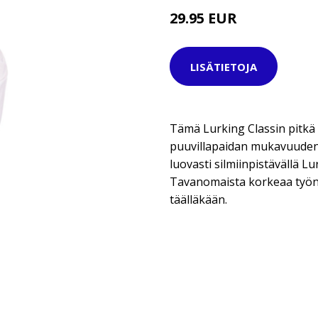
29.95 EUR
49.95 EUR
LISÄTIETOJA
Tämä Lurking Classin pitkä p
puuvillapaidan mukavuuden 
luovasti silmiinpistävällä Lur
Tavanomaista korkeaa työn 
täälläkään.