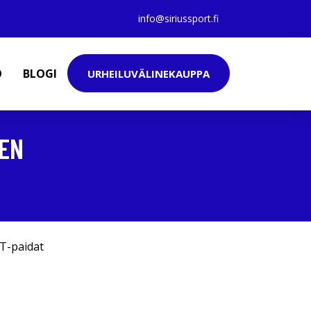
info@siriussport.fi
O
BLOGI
URHEILUVÄLINEKAUPPA
NEN
T-paidat