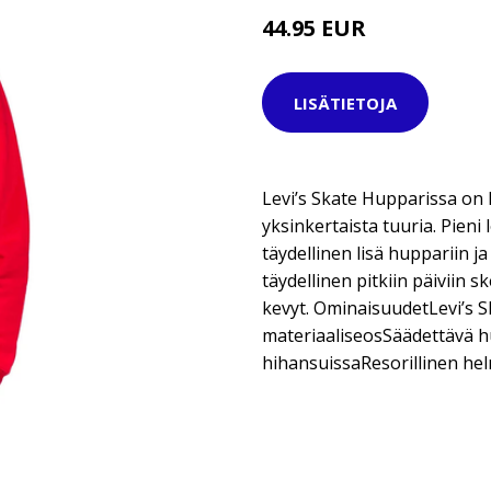
44.95 EUR
64.95 EUR
LISÄTIETOJA
Levi’s Skate Hupparissa on k
yksinkertaista tuuria. Pien
täydellinen lisä huppariin ja
täydellinen pitkiin päiviin s
kevyt. OminaisuudetLevi’s 
materiaaliseosSäädettävä 
hihansuissaResorillinen he