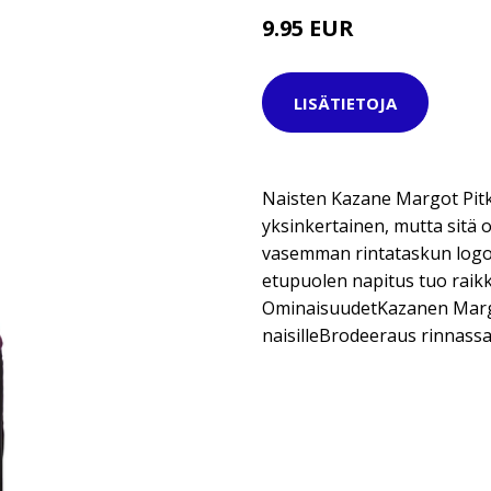
9.95 EUR
34.95 EUR
LISÄTIETOJA
Naisten Kazane Margot Pit
yksinkertainen, mutta sitä 
vasemman rintataskun logok
etupuolen napitus tuo raikk
OminaisuudetKazanen Margo
naisilleBrodeeraus rinnass