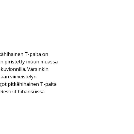
kähihainen T-paita on
on piristetty muun muassa
uvionnilla. Varsinkin
aan viimeistelyn.
t pitkähihainen T-paita
aResorit hihansuissa