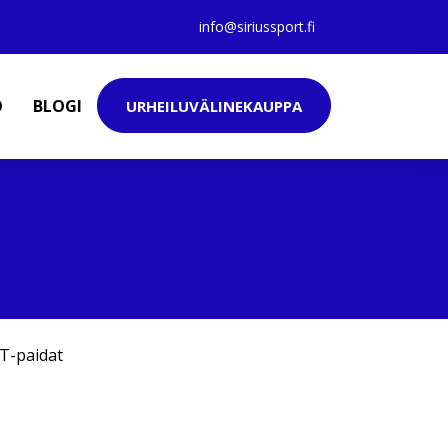
info@siriussport.fi
O
BLOGI
URHEILUVÄLINEKAUPPA
T-paidat