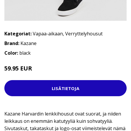
Kategoriat:
Vapaa-aikaan
,
Verryttelyhousut
Brand:
Kazane
Color:
black
59.95 EUR
69.95 EUR
LISÄTIETOJA
Kazane Harvardin lenkkihousut ovat suorat, ja niiden
leikkaus on enemmän katutyyliä kuin sohvatyyliä.
Sivutaskut, takataskut ja logo-osat viimeistelevät nämä