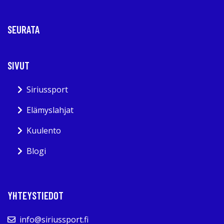
SEURATA
SIVUT
Siriussport
Elämyslahjat
Kuulento
Blogi
YHTEYSTIEDOT
info@siriussport.fi