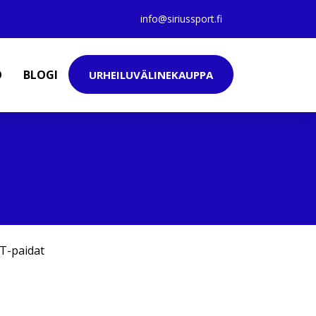
info@siriussport.fi
O
BLOGI
URHEILUVÄLINEKAUPPA
T-paidat