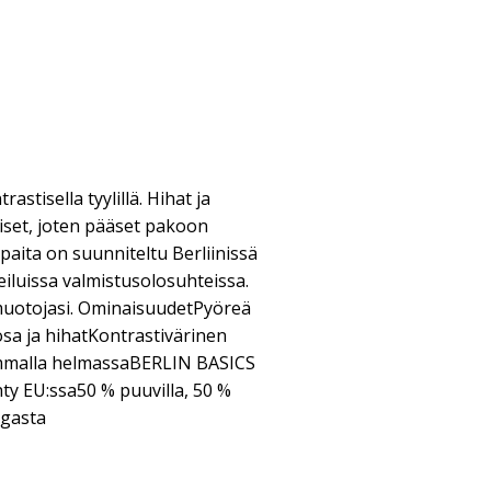
stisella tyylillä. Hihat ja
iset, joten pääset pakoon
aita on suunniteltu Berliinissä
eiluissa valmistusolosuhteissa.
 muotojasi. OminaisuudetPyöreä
sa ja hihatKontrastivärinen
mmalla helmassaBERLIN BASICS
ehty EU:ssa50 % puuvilla, 50 %
ngasta