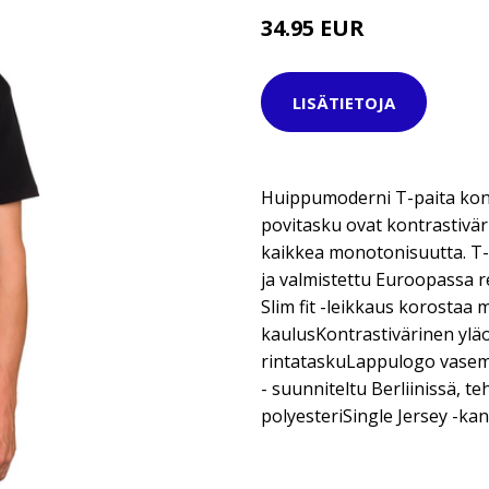
34.95 EUR
LISÄTIETOJA
Huippumoderni T-paita kontra
povitasku ovat kontrastivär
kaikkea monotonisuutta. T-p
ja valmistettu Euroopassa r
Slim fit -leikkaus korostaa
kaulusKontrastivärinen yläo
rintataskuLappulogo vase
- suunniteltu Berliinissä, t
polyesteriSingle Jersey -ka