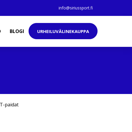
info@siriussport.fi
O
BLOGI
URHEILUVÄLINEKAUPPA
T-paidat