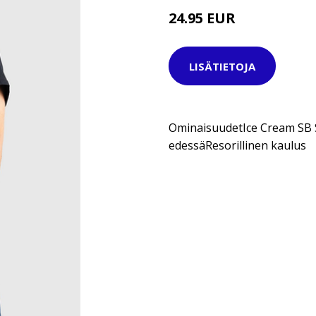
24.95 EUR
29.95 EUR
LISÄTIETOJA
OminaisuudetIce Cream SB S
edessäResorillinen kaulus