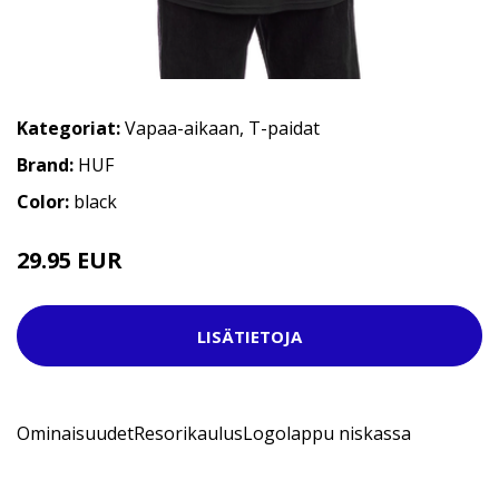
Kategoriat:
Vapaa-aikaan
,
T-paidat
Brand:
HUF
Color:
black
29.95 EUR
37.95 EUR
LISÄTIETOJA
OminaisuudetResorikaulusLogolappu niskassa