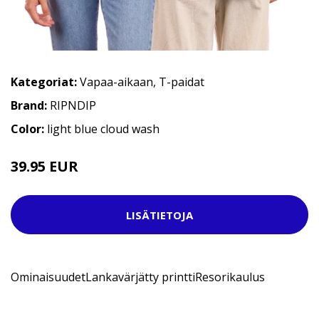
Kategoriat:
Vapaa-aikaan
,
T-paidat
Brand:
RIPNDIP
Color:
light blue cloud wash
39.95 EUR
44.95 EUR
LISÄTIETOJA
OminaisuudetLankavärjätty printtiResorikaulus