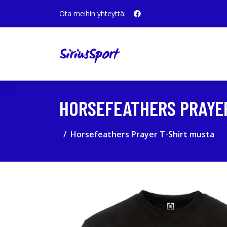
Ota meihin yhteyttä:
HORSEFEATHERS PRAYER
Horsefeathers Prayer T-Shirt musta