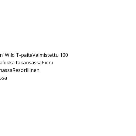
 Wild T-paitaValmistettu 100
afiikka takaosassaPieni
nassaResorillinen
ssa