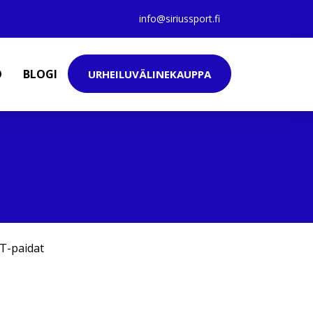
info@siriussport.fi
O
BLOGI
URHEILUVÄLINEKAUPPA
T-paidat