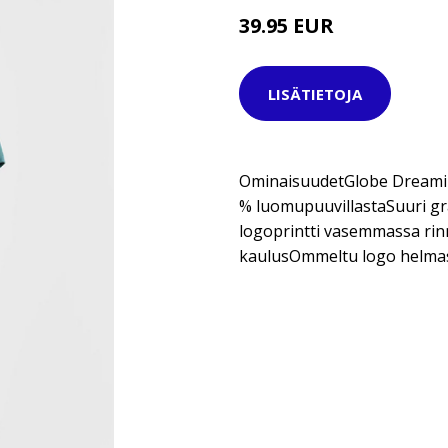
39.95 EUR
LISÄTIETOJA
OminaisuudetGlobe Dreamin’
% luomupuuvillastaSuuri gr
logoprintti vasemmassa rin
kaulusOmmeltu logo helma