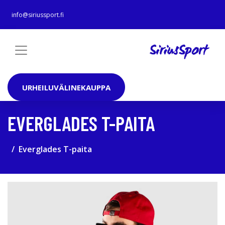
info@siriussport.fi
URHEILUVÄLINEKAUPPA
EVERGLADES T-PAITA
Everglades T-paita