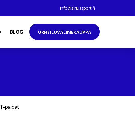
info@siriussport.fi
O
BLOGI
URHEILUVÄLINEKAUPPA
T-paidat