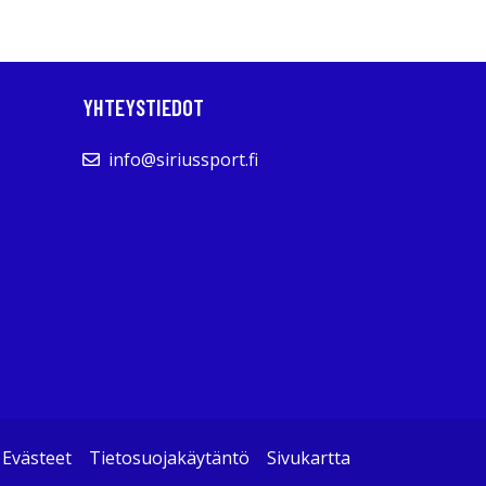
YHTEYSTIEDOT
info@siriussport.fi
Evästeet
Tietosuojakäytäntö
Sivukartta