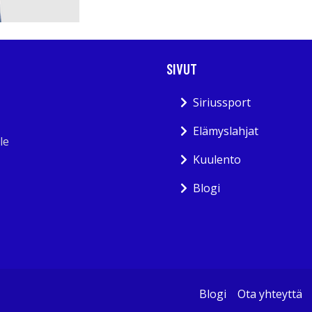
SIVUT
Siriussport
Elämyslahjat
le
Kuulento
Blogi
Blogi
Ota yhteyttä