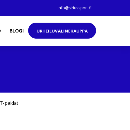
info@siriussport.fi
O
BLOGI
URHEILUVÄLINEKAUPPA
T-paidat