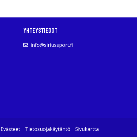
YHTEYSTIEDOT
info@siriussport.fi
Evästeet
Tietosuojakäytäntö
Sivukartta