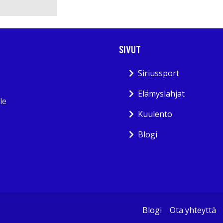
SIVUT
Siriussport
Elämyslahjat
le
Kuulento
Blogi
Blogi
Ota yhteyttä