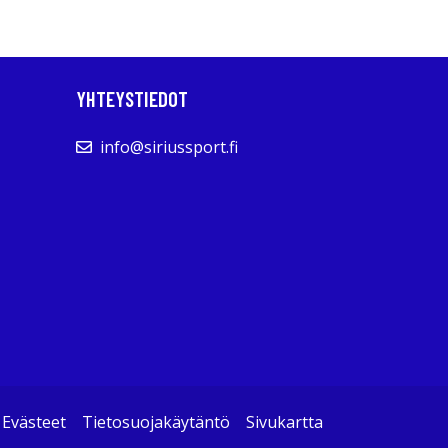
YHTEYSTIEDOT
info@siriussport.fi
Evästeet
Tietosuojakäytäntö
Sivukartta