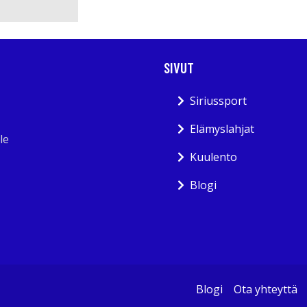
SIVUT
Siriussport
Elämyslahjat
le
Kuulento
Blogi
Blogi
Ota yhteyttä