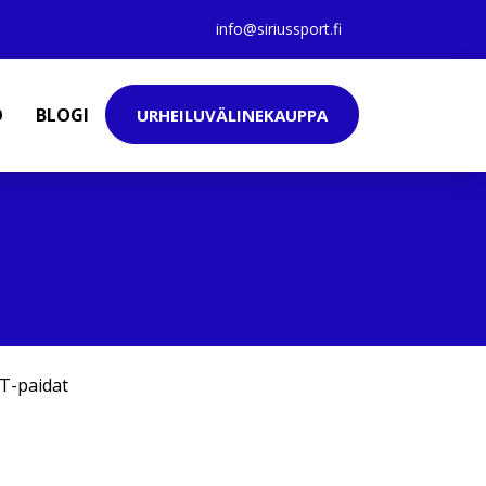
info@siriussport.fi
O
BLOGI
URHEILUVÄLINEKAUPPA
T-paidat