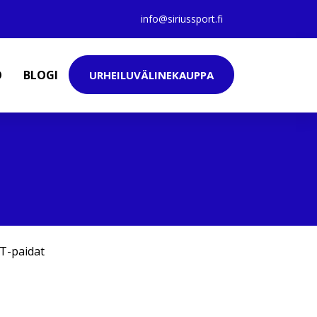
info@siriussport.fi
O
BLOGI
URHEILUVÄLINEKAUPPA
T-paidat