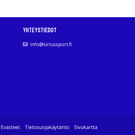
YHTEYSTIEDOT
info@siriussport.fi
Evästeet
Tietosuojakäytäntö
Sivukartta