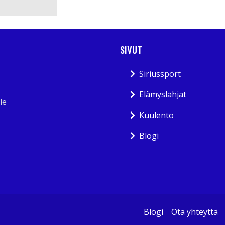
SIVUT
Siriussport
Elämyslahjat
le
Kuulento
Blogi
Blogi
Ota yhteyttä