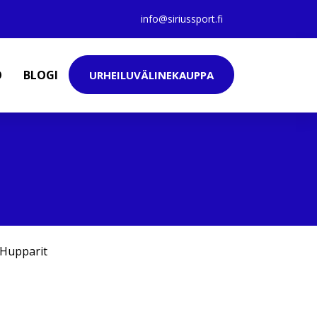
info@siriussport.fi
O
BLOGI
URHEILUVÄLINEKAUPPA
Hupparit