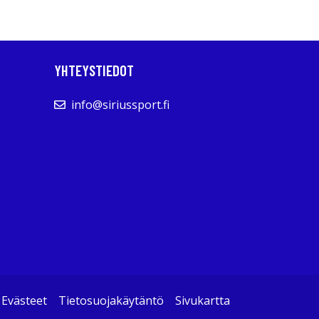
YHTEYSTIEDOT
info@siriussport.fi
Evästeet
Tietosuojakäytäntö
Sivukartta