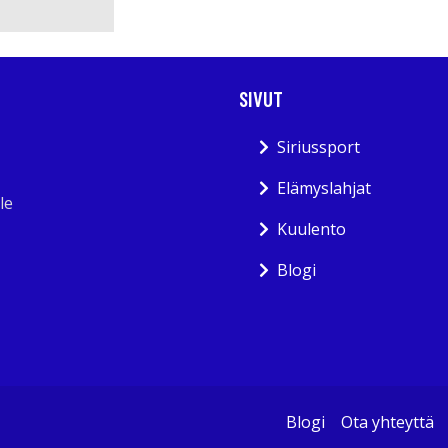
SIVUT
Siriussport
Elämyslahjat
le
Kuulento
Blogi
Blogi
Ota yhteyttä