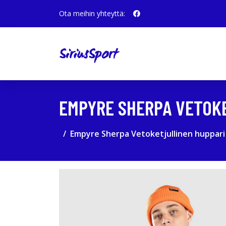
Ota meihin yhteyttä:
EMPYRE SHERPA VETOK
Empyre Sherpa Vetoketjullinen huppar