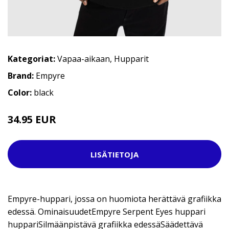
Kategoriat:
Vapaa-aikaan
,
Hupparit
Brand:
Empyre
Color:
black
34.95 EUR
59.95 EUR
LISÄTIETOJA
Empyre-huppari, jossa on huomiota herättävä grafiikka
edessä. OminaisuudetEmpyre Serpent Eyes huppari
huppariSilmäänpistävä grafiikka edessäSäädettävä