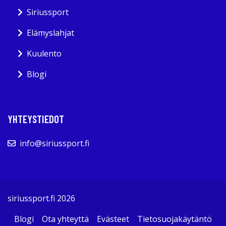
Siriussport
Elämyslahjat
Kuulento
Blogi
YHTEYSTIEDOT
info@siriussport.fi
siriussport.fi 2026
Blogi
Ota yhteyttä
Evästeet
Tietosuojakäytäntö