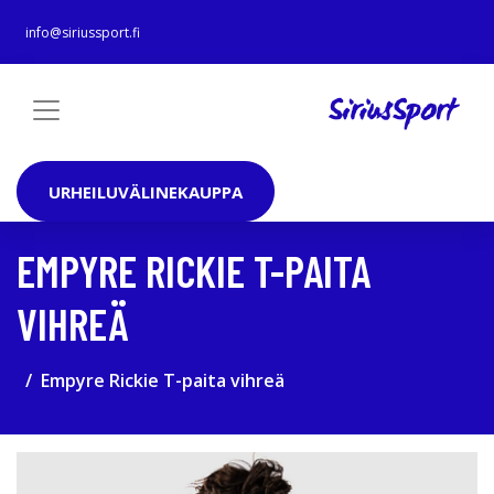
info@siriussport.fi
URHEILUVÄLINEKAUPPA
EMPYRE RICKIE T-PAITA
VIHREÄ
Empyre Rickie T-paita vihreä