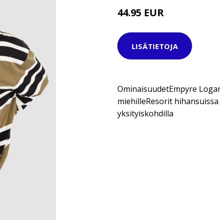
44.95 EUR
LISÄTIETOJA
OminaisuudetEmpyre Logan 
miehilleResorit hihansuiss
yksityiskohdilla