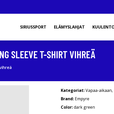
SIRIUSSPORT
ELÄMYSLAHJAT
KUULENT
NG SLEEVE T-SHIRT VIHREÄ
vihreä
Kategoriat:
Vapaa-aikaan
,
Brand:
Empyre
Color:
dark green