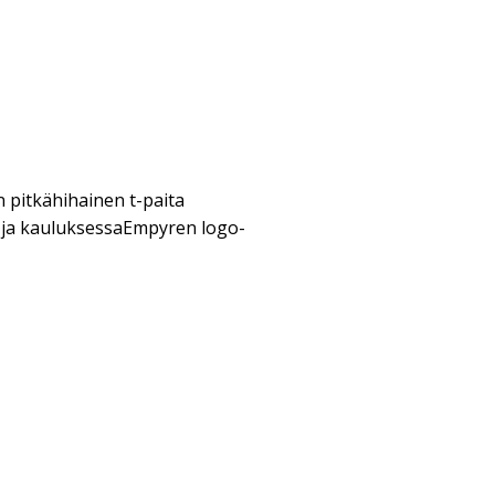
pitkähihainen t-paita
a ja kauluksessaEmpyren logo-