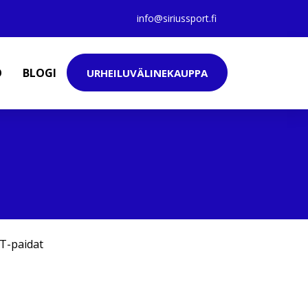
info@siriussport.fi
O
BLOGI
URHEILUVÄLINEKAUPPA
T-paidat