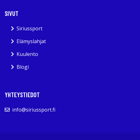
SIVUT
Siriussport
Elämyslahjat
Kuulento
Blogi
YHTEYSTIEDOT
info@siriussport.fi