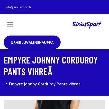
info@siriussport.fi
URHEILUVÄLINEKAUPPA
EMPYRE JOHNNY CORDUROY
PANTS VIHREÄ
Empyre Johnny Corduroy Pants vihreä