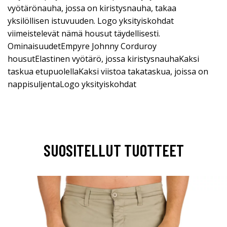
vyötärönauha, jossa on kiristysnauha, takaa
yksilöllisen istuvuuden. Logo yksityiskohdat
viimeistelevät nämä housut täydellisesti.
OminaisuudetEmpyre Johnny Corduroy
housutElastinen vyötärö, jossa kiristysnauhaKaksi
taskua etupuolellaKaksi viistoa takataskua, joissa on
nappisuljentaLogo yksityiskohdat
SUOSITELLUT TUOTTEET