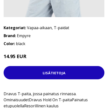
Kategoriat:
Vapaa-aikaan
,
T-paidat
Brand:
Empyre
Color:
black
14.95 EUR
29.95 EUR
LISÄTIETOJA
Dravus T-paita, jossa painatus rinnassa.
OminaisuudetDravus Hold On T-paitaPainatus
etupuolellaResorillinen kaulus