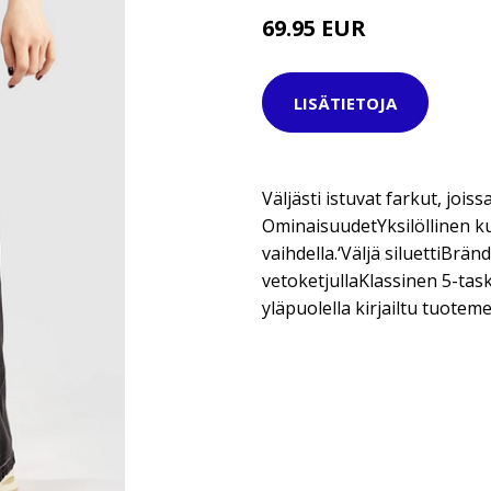
69.95 EUR
LISÄTIETOJA
Väljästi istuvat farkut, jois
OminaisuudetYksilöllinen ku
vaihdella.‘Väljä siluettiBrän
vetoketjullaKlassinen 5-tas
yläpuolella kirjailtu tuotem