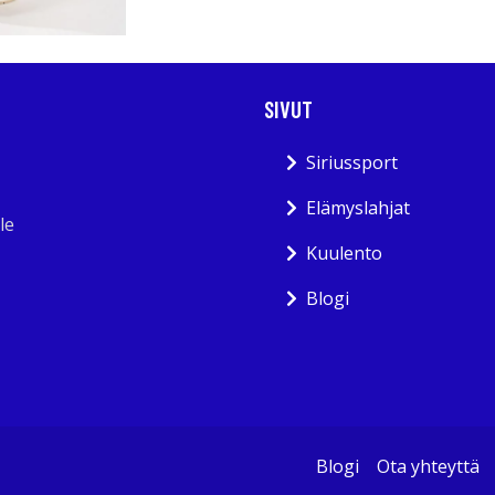
SIVUT
Siriussport
Elämyslahjat
le
Kuulento
Blogi
Blogi
Ota yhteyttä