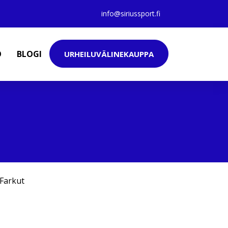
info@siriussport.fi
O
BLOGI
URHEILUVÄLINEKAUPPA
Farkut