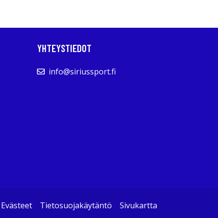
YHTEYSTIEDOT
info@siriussport.fi
Evästeet
Tietosuojakäytäntö
Sivukartta