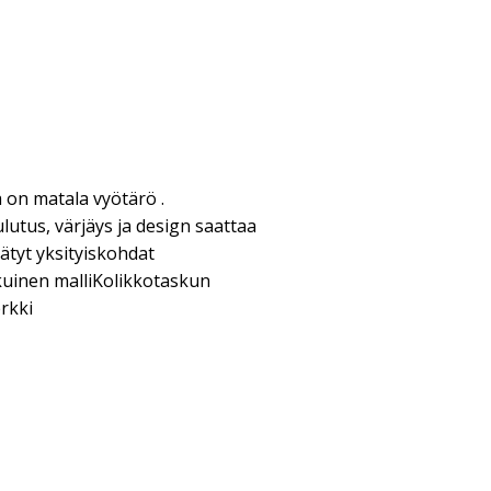
sa on matala vyötärö .
lutus, värjäys ja design saattaa
dätyt yksityiskohdat
kuinen malliKolikkotaskun
erkki