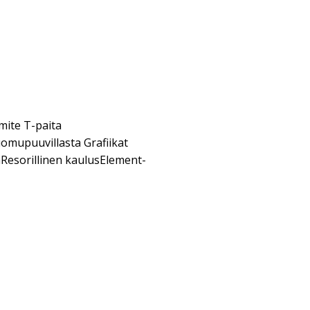
ite T-paita
uomupuuvillasta Grafiikat
aResorillinen kaulusElement-