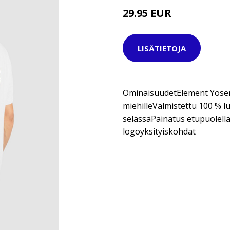
29.95 EUR
LISÄTIETOJA
OminaisuudetElement Yosem
miehilleValmistettu 100 % l
selässäPainatus etupuolell
logoyksityiskohdat