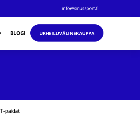
info@siriussport.fi
O
BLOGI
URHEILUVÄLINEKAUPPA
T-paidat