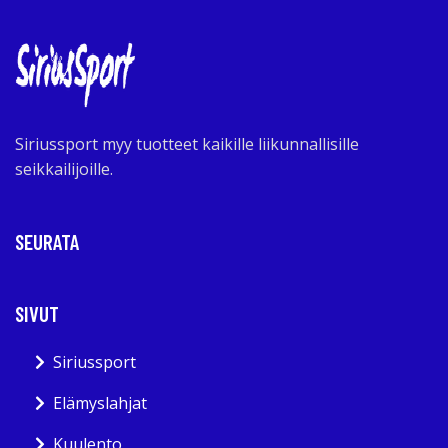
Siriussport myy tuotteet kaikille liikunnallisille
seikkailijoille.
SEURATA
SIVUT
Siriussport
Elämyslahjat
Kuulento