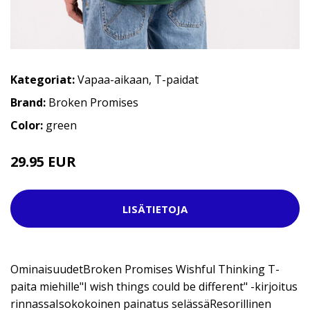
Kategoriat:
Vapaa-aikaan
,
T-paidat
Brand:
Broken Promises
Color:
green
29.95 EUR
LISÄTIETOJA
OminaisuudetBroken Promises Wishful Thinking T-
paita miehille"I wish things could be different" -kirjoitus
rinnassaIsokokoinen painatus selässäResorillinen